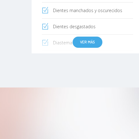
Dientes manchados y oscurecidos
Dientes desgastados
VER MÁS
Diastema
Abcesos
Boca seca