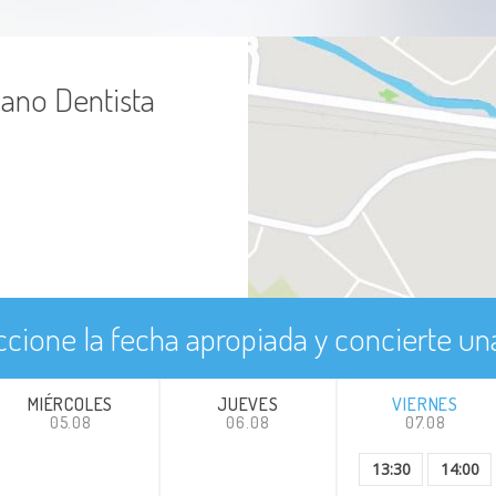
jano Dentista
ccione la fecha apropiada y concierte una
MIÉRCOLES
JUEVES
VIERNES
05.08
06.08
07.08
13:30
14:00